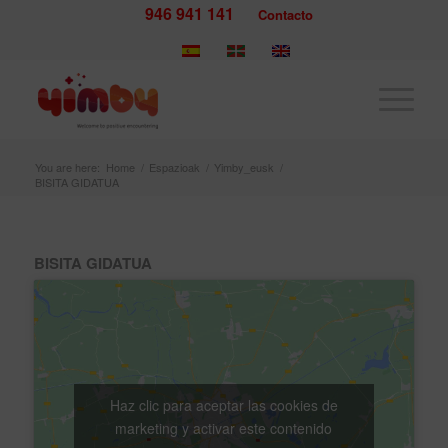
946 941 141
Contacto
You are here:
Home
/
Espazioak
/
Yimby_eusk
/
BISITA GIDATUA
BISITA GIDATUA
Haz clic para aceptar las cookies de
marketing y activar este contenido