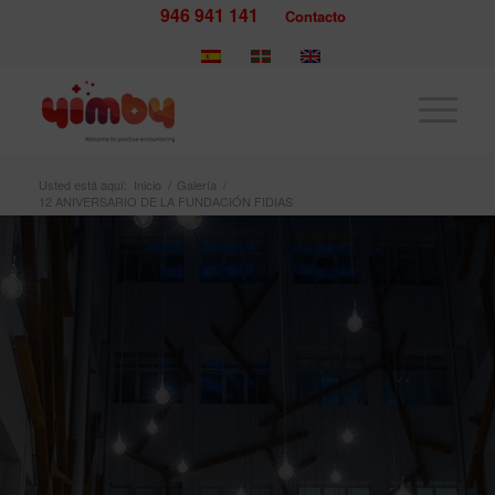
946 941 141
Contacto
Usted está aquí:
Inicio
/
Galería
/
12 ANIVERSARIO DE LA FUNDACIÓN FIDIAS